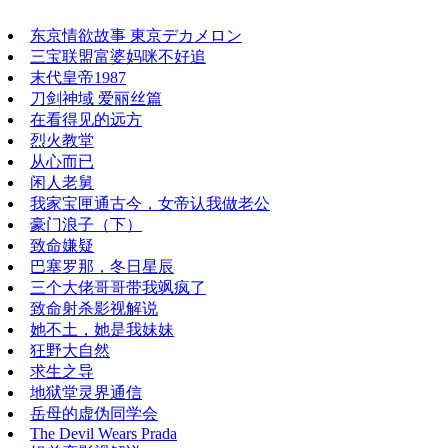
东京情欲故事 東京デカメロン
三宝联盟富婆妈咪不好追
末代皇帝1987
刀剑神域 爱丽丝篇
在看得见的远方
烈火教堂
从心而已
闲人老舅
我家宝匣通古今，女帝认我做老公
豪门浪子（下）
致命嫌疑
巴塞罗那，冬日星辰
三个大佬哥哥带我飒疯了
致命射杀影视解说
她不土，她是我妹妹
狂野大自然
求生之导
地狱堂灵界通信
岳母的虚伪同学会
The Devil Wears Prada