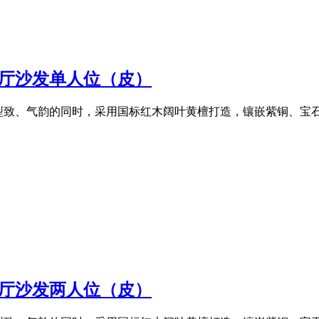
客厅沙发单人位（皮）
型致、气韵的同时，采用国标红木阔叶黄檀打造，镶嵌紫铜、宝
客厅沙发两人位（皮）