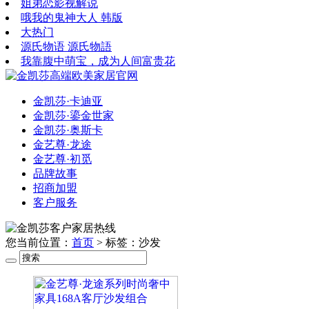
姐弟恋影视解说
哦我的鬼神大人 韩版
大热门
源氏物语 源氏物語
我靠腹中萌宝，成为人间富贵花
金凯莎·卡迪亚
金凯莎·鎏金世家
金凯莎·奥斯卡
金艺尊·龙途
金艺尊·初觅
品牌故事
招商加盟
客户服务
您当前位置：
首页
> 标签：沙发