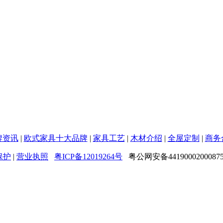
牌资讯
|
欧式家具十大品牌
|
家具工艺
|
木材介绍
|
全屋定制
|
商务
保护
|
营业执照
粤ICP备12019264号
粤公网安备4419000200087