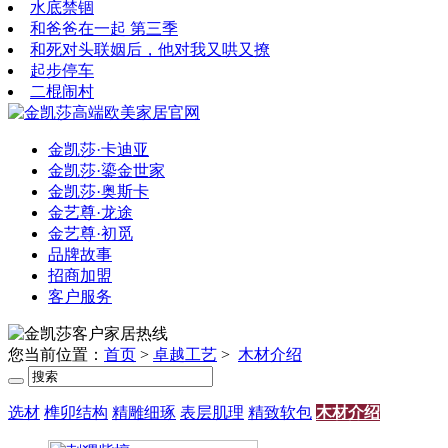
水底禁锢
和爸爸在一起 第三季
和死对头联姻后，他对我又哄又撩
起步停车
二棍闹村
金凯莎·卡迪亚
金凯莎·鎏金世家
金凯莎·奥斯卡
金艺尊·龙途
金艺尊·初觅
品牌故事
招商加盟
客户服务
您当前位置：
首页
>
卓越工艺
>
木材介绍
选材
榫卯结构
精雕细琢
表层肌理
精致软包
木材介绍