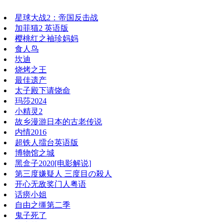
星球大战2：帝国反击战
加菲猫2 英语版
樱桃红之袖珍妈妈
食人鸟
坎迪
烧烤之王
最佳遗产
太子殿下请饶命
玛莎2024
小精灵2
故乡漫游日本的古老传说
内情2016
超铁人擂台英语版
博物馆之城
黑盒子2020[电影解说]
第三度嫌疑人 三度目の殺人
开心无敌奖门人粤语
话痨小姐
自由之缰第二季
鬼子死了