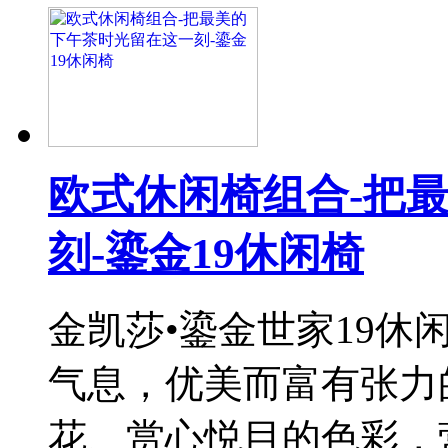
欧式休闲椅组合-把
刻-鎏金19休闲椅
金凯莎•鎏金世家19
气息，优美而富有张力
花、赏心悦目的色彩，