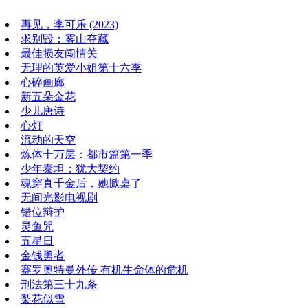
再见，李可乐 (2023)
求别毁：雾山夺藏
最佳损友闯情关
无理的英爱小姐第十六季
心碎画廊
新五朵金花
少儿唐诗
心灯
流动的天空
炼体十万层：都市篇第一季
少年泰坦：犹大契约
魂穿真千金后，她掀桌了
无间光影电视剧
错位辩护
灵鱼咒
五星日
金钱勇者
赛罗奥特曼外传 有机生命体的危机
刑法第三十九条
梨花似雪