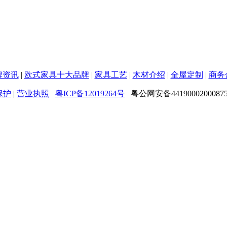
牌资讯
|
欧式家具十大品牌
|
家具工艺
|
木材介绍
|
全屋定制
|
商务
保护
|
营业执照
粤ICP备12019264号
粤公网安备4419000200087