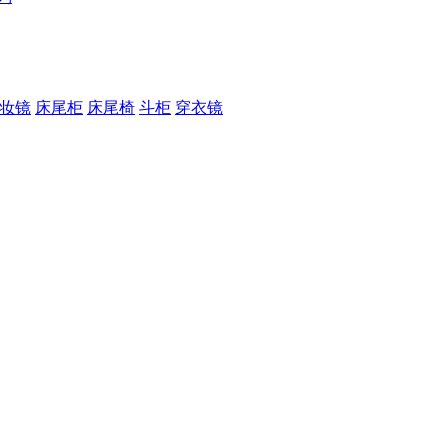
妆镜
床尾柜
床尾椅
斗柜
穿衣镜