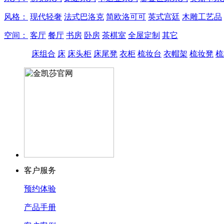
风格：
现代轻奢
法式巴洛克
简欧洛可可
英式宫廷
木雕工艺品
空间：
客厅
餐厅
书房
卧房
茶棋室
全屋定制
其它
床组合
床
床头柜
床尾凳
衣柜
梳妆台
衣帽架
梳妆凳
梳
客户服务
预约体验
产品手册