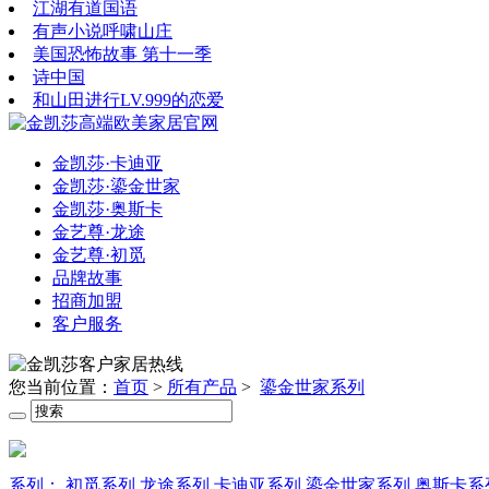
江湖有道国语
有声小说呼啸山庄
美国恐怖故事 第十一季
诗中国
和山田进行LV.999的恋爱
金凯莎·卡迪亚
金凯莎·鎏金世家
金凯莎·奥斯卡
金艺尊·龙途
金艺尊·初觅
品牌故事
招商加盟
客户服务
您当前位置：
首页
>
所有产品
>
鎏金世家系列
系列：
初觅系列
龙途系列
卡迪亚系列
鎏金世家系列
奥斯卡系