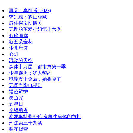
再见，李可乐 (2023)
求别毁：雾山夺藏
最佳损友闯情关
无理的英爱小姐第十六季
心碎画廊
新五朵金花
少儿唐诗
心灯
流动的天空
炼体十万层：都市篇第一季
少年泰坦：犹大契约
魂穿真千金后，她掀桌了
无间光影电视剧
错位辩护
灵鱼咒
五星日
金钱勇者
赛罗奥特曼外传 有机生命体的危机
刑法第三十九条
梨花似雪